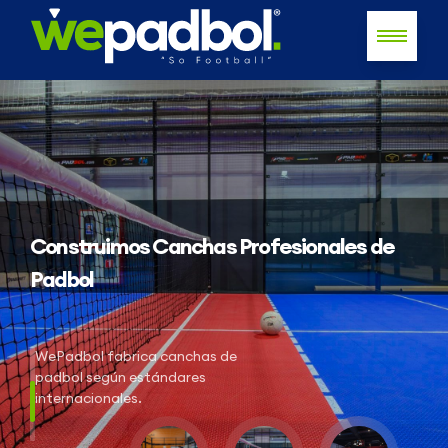
Construimos Canchas Profesionales de
Padbol
WePadbol fabrica canchas de
padbol según estándares
internacionales.