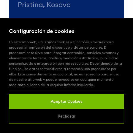
Pristina, Kosovo
Configuración de cookies
Teléfono
En este sitio web, utilizamos cookies y funciones similares para
procesar información del dispositivo y datos personales. El
+90 (212) 678 13 13
procesamiento sirve para integrar contenido, servicios externos y
elementos de terceros, análisis/medición estadística, publicidad
personalizada e integración con redes sociales. Dependiendo de la
e-Mail
función, los datos se transfieren a terceros y son procesados ​​por
ellos. Este consentimiento es opcional, no es necesario para el uso
info@wepadbol.es
de nuestro sitio web y puede revocarse en cualquier momento
mediante el icono de la esquina inferior izquierda.
WePadbol es una Marca de
Integral
Aceptar Cookies
Group
© 2026
www.wepadbol.es
|
Todos los
Rechazar
derechos reservados.
Nuestra
Marca de Pistas de Pádel:
WePadel